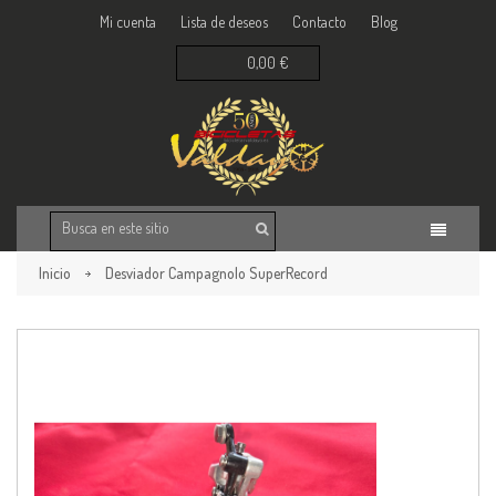
Mi cuenta
Lista de deseos
Contacto
Blog
0,00 €
Inicio
Desviador Campagnolo SuperRecord
Volver a la página anterior