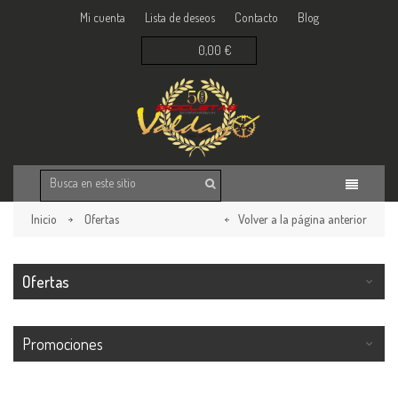
Mi cuenta
Lista de deseos
Contacto
Blog
0,00 €
Inicio
Ofertas
Volver a la página anterior
Ofertas
Promociones