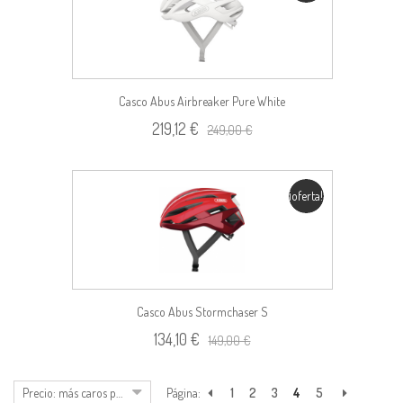
Casco Abus Airbreaker Pure White
219,12 €
249,00 €
¡oferta!
Casco Abus Stormchaser S
134,10 €
149,00 €
Precio: más caros primero
Página:
1
2
3
4
5