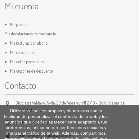
Mi cuenta
Mis pedidos
Mis devoluciones de mercancia
Mis facturas por abono
Mis direcciones
Mis datos personales
Mis cupones de descuento
Contacto
Bicicletas Valdayo, Avda. 28 de febrero, nº11 21710 - Bollullos par del
condado Huelva
Utilizamos cookies propias y de terceros con la
finalidad de personalizar el contenido de la web y los
anuncios que puedan aparecer para adaptarlo a tus
Teléfono:
959 410 554
preferencias, así como ofrecer funciones sociales y
analizar el tráfico de la web. Además, compartimos
Email:
tienda@bicicletasvaldayo.es
información sobre el uso que haga del sitio web con