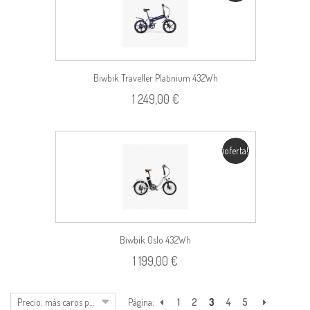
Biwbik Traveller Platinium 432Wh
1 249,00 €
¡oferta!
Biwbik Oslo 432Wh
1 199,00 €
Precio: más caros primero
Página:
1
2
3
4
5