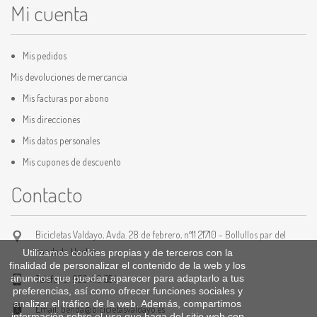
Mi cuenta
Mis pedidos
Mis devoluciones de mercancia
Mis facturas por abono
Mis direcciones
Mis datos personales
Mis cupones de descuento
Contacto
Bicicletas Valdayo, Avda. 28 de febrero, nº11 21710 - Bollullos par del
condado Huelva
Utilizamos cookies propias y de terceros con la
finalidad de personalizar el contenido de la web y los
anuncios que puedan aparecer para adaptarlo a tus
Teléfono:
959 410 554
preferencias, así como ofrecer funciones sociales y
analizar el tráfico de la web. Además, compartimos
Email:
tienda@bicicletasvaldayo.es
información sobre el uso que haga del sitio web con