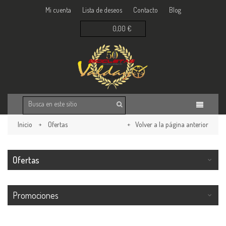
Mi cuenta
Lista de deseos
Contacto
Blog
0,00 €
Inicio
Ofertas
Volver a la página anterior
Ofertas
Promociones