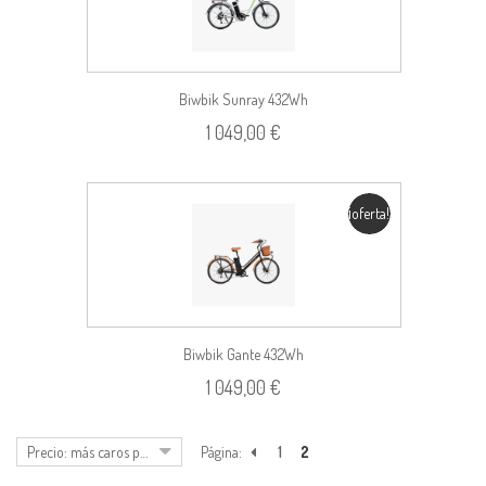
Biwbik Sunray 432Wh
1 049,00 €
¡oferta!
Biwbik Gante 432Wh
1 049,00 €
Precio: más caros primero
Página:
1
2