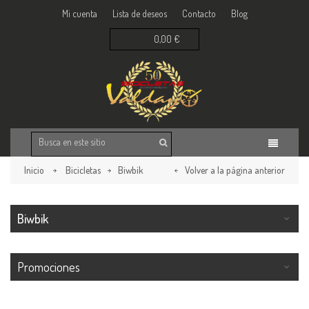
Mi cuenta
Lista de deseos
Contacto
Blog
0,00 €
Inicio
Bicicletas
Biwbik
Volver a la página anterior
Biwbik
Promociones