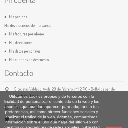
Mis pedidos
Mis devoluciones de mercancia
Mis facturas por abono
Mis direcciones
Mis datos personales
Mis cupones de descuento
Contacto
Bicicletas Valdayo, Avda. 28 de febrero, nº11 21710 - Bollullos par del
condado Huelva
Utilizamos cookies propias y de terceros con la
finalidad de personalizar el contenido de la web y los
anuncios que puedan aparecer para adaptarlo a tus
Teléfono:
959 410 554
preferencias, así como ofrecer funciones sociales y
analizar el tráfico de la web. Además, compartimos
Email:
tienda@bicicletasvaldayo.es
información sobre el uso que haga del sitio web con
nuestros colaboradores de redes sociales, publicidad