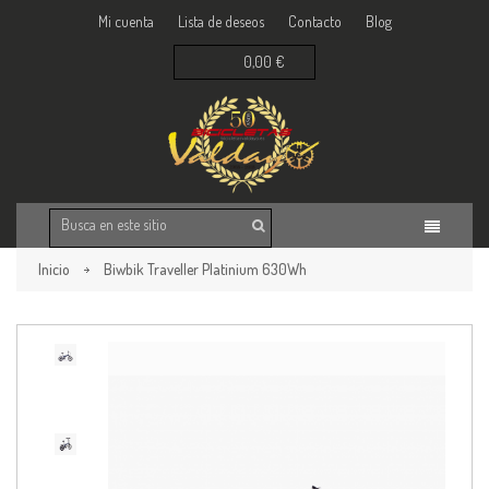
Mi cuenta
Lista de deseos
Contacto
Blog
0,00 €
Inicio
Biwbik Traveller Platinium 630Wh
Volver a la página anterior
¡oferta!