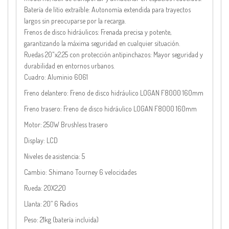
Batería de litio extraíble: Autonomía extendida para trayectos
largos sin preocuparse por la recarga.
Frenos de disco hidráulicos: Frenada precisa y potente,
garantizando la máxima seguridad en cualquier situación.
Ruedas 20"x2.25 con protección antipinchazos: Mayor seguridad y
durabilidad en entornos urbanos.
Cuadro:
Aluminio 6061
Freno delantero:
Freno de disco hidráulico LOGAN F8000 160mm
Freno trasero:
Freno de disco hidráulico LOGAN F8000 160mm
Motor:
250W Brushless trasero
Display:
LCD
Niveles de asistencia:
5
Cambio:
Shimano Tourney 6 velocidades
Rueda:
20X2,20
Llanta:
20” 6 Radios
Peso:
21kg (batería incluida)