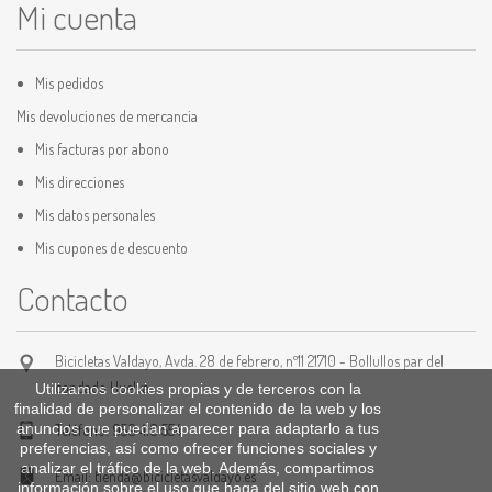
Mi cuenta
Mis pedidos
Mis devoluciones de mercancia
Mis facturas por abono
Mis direcciones
Mis datos personales
Mis cupones de descuento
Contacto
Bicicletas Valdayo, Avda. 28 de febrero, nº11 21710 - Bollullos par del
condado Huelva
Utilizamos cookies propias y de terceros con la
finalidad de personalizar el contenido de la web y los
anuncios que puedan aparecer para adaptarlo a tus
Teléfono:
959 410 554
preferencias, así como ofrecer funciones sociales y
analizar el tráfico de la web. Además, compartimos
Email:
tienda@bicicletasvaldayo.es
información sobre el uso que haga del sitio web con