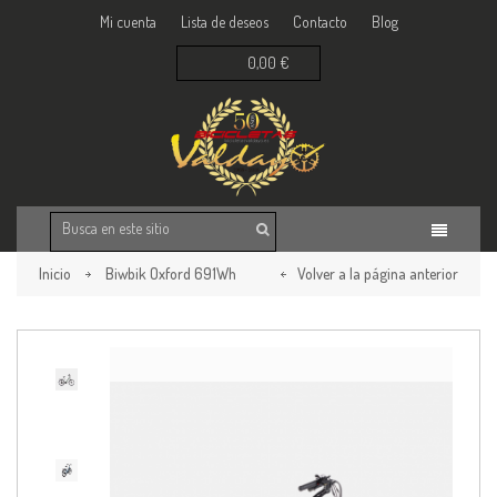
Mi cuenta
Lista de deseos
Contacto
Blog
0,00 €
Inicio
Biwbik Oxford 691Wh
Volver a la página anterior
¡oferta!