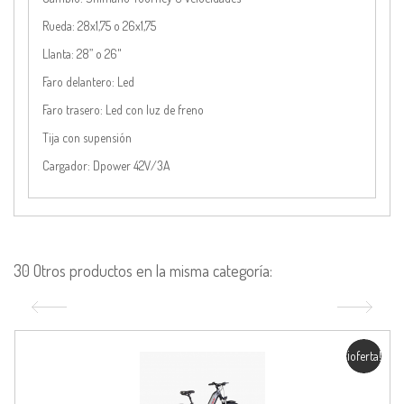
Rueda:
28x1,75 o 26x1,75
Llanta:
28” o 26"
Faro delantero:
Led
Faro trasero:
Led con luz de freno
Tija
con supensión
Cargador:
Dpower 42V/3A
30 Otros productos en la misma categoría:
¡oferta!