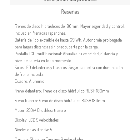
Reseñas
Frenos de disco hidráulicos de 180mm: Mayor seguridad y control,
incluso en frenadas repentinas.
Batería de litio extraíble de hasta 691Wh: Autonomía prolongada
para largas distancias sin preocuparte por la carga.
Pantalla LCD multifuncional: Visualiza tu velocidad, distancia y
nivel de batería en todo momento.
Faros LED delanteros y traseros: Seguridad extra con iluminación
de freno incluida.
Cuadro:
Aluminio
Freno delantero:
Freno de disco hidráulico RUSH 180mm
Freno trasero:
Freno de disco hidráulico RUSH 180mm
Motor:
250W Brushless trasero
Display:
LCD 5 velocidades
Niveles de asistencia:
5
Cambio:
Shimano Tourney 6 velocidades