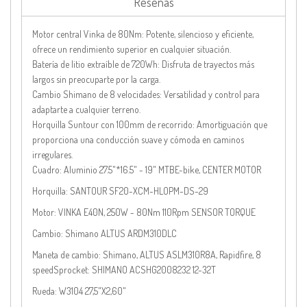
Reseñas
Motor central Vinka de 80Nm: Potente, silencioso y eficiente,
ofrece un rendimiento superior en cualquier situación.
Batería de litio extraíble de 720Wh: Disfruta de trayectos más
largos sin preocuparte por la carga.
Cambio Shimano de 8 velocidades: Versatilidad y control para
adaptarte a cualquier terreno.
Horquilla Suntour con 100mm de recorrido: Amortiguación que
proporciona una conducción suave y cómoda en caminos
irregulares.
Cuadro:
Aluminio 27.5"*16.5" - 19" MTBE-bike,
CENTER MOTOR
Horquilla:
SANTOUR SF20-XCM-HLOPM-DS-29
Motor:
VINKA E40N, 250W - 80Nm 110Rpm SENSOR TORQUE
Cambio:
Shimano ALTUS ARDM310DLC
Maneta de cambio:
Shimano, ALTUS ASLM310R8A, Rapidfire, 8
speedSprocket: SHIMANO ACSHG2008232 12-32T
Rueda:
W3104 27,5"X2,60"