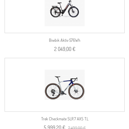
Biwbik Aktiv 576Wh
2 049,00 €
Trek Checkmate SLR 7 AXS T.L
5 999,20 €
7 499,00 €