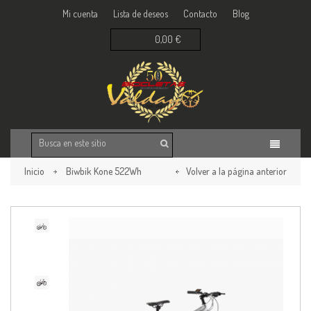
Mi cuenta
Lista de deseos
Contacto
Blog
0,00 €
Inicio
Biwbik Kone 522Wh
Volver a la página anterior
¡oferta!