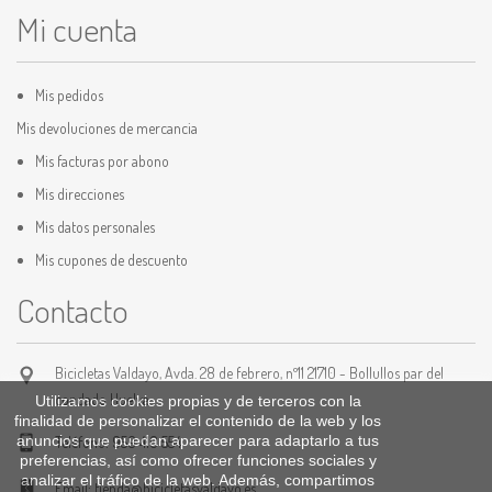
Mi cuenta
Mis pedidos
Mis devoluciones de mercancia
Mis facturas por abono
Mis direcciones
Mis datos personales
Mis cupones de descuento
Contacto
Bicicletas Valdayo, Avda. 28 de febrero, nº11 21710 - Bollullos par del
condado Huelva
Utilizamos cookies propias y de terceros con la
finalidad de personalizar el contenido de la web y los
anuncios que puedan aparecer para adaptarlo a tus
Teléfono:
959 410 554
preferencias, así como ofrecer funciones sociales y
analizar el tráfico de la web. Además, compartimos
Email:
tienda@bicicletasvaldayo.es