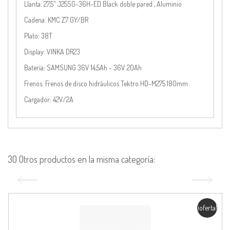
Llanta:
27,5" J25SG-36H-ED Black doble pared , Aluminio
Cadena:
KMC Z7 GY/BR
Plato:
38T
Display:
VINKA DR23
Batería:
SAMSUNG 36V 14,5Ah - 36V 20Ah
Frenos:
Frenos de disco hidráulicos Tektro HD-M275 180mm
Cargador:
42V/2A
30 Otros productos en la misma categoría:
¡oferta!