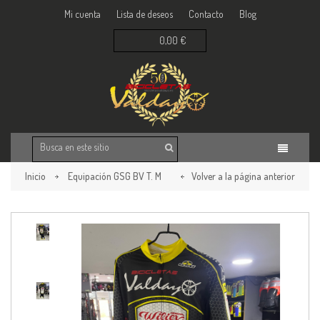
Mi cuenta
Lista de deseos
Contacto
Blog
0,00 €
Inicio
Equipación GSG BV T. M
Volver a la página anterior