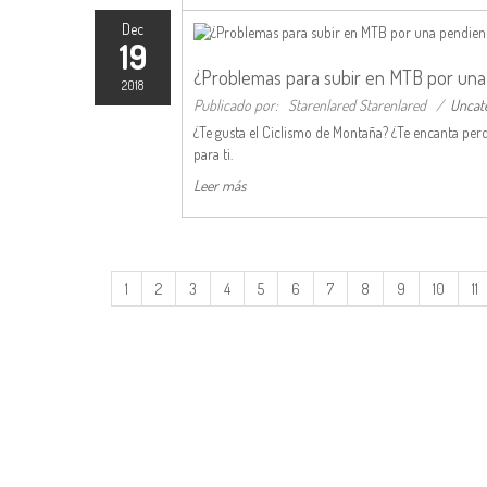
Dec
19
¿Problemas para subir en MTB por una
2018
Publicado por:
Starenlared Starenlared
/
Uncat
¿Te gusta el Ciclismo de Montaña? ¿Te encanta perde
para ti.
Leer más
1
2
3
4
5
6
7
8
9
10
11