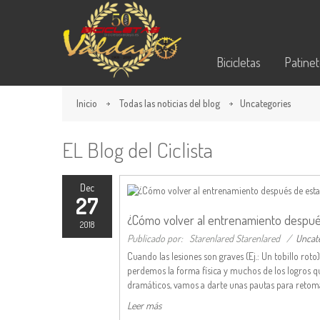
Bicicletas
Patine
Inicio
Todas las noticias del blog
Uncategories
EL Blog del Ciclista
Dec
27
¿Cómo volver al entrenamiento después
2018
Publicado por:
Starenlared Starenlared
/
Uncat
Cuando las lesiones son graves (Ej.: Un tobillo rot
perdemos la forma física y muchos de los logros 
dramáticos, vamos a darte unas pautas para retomar 
Leer más