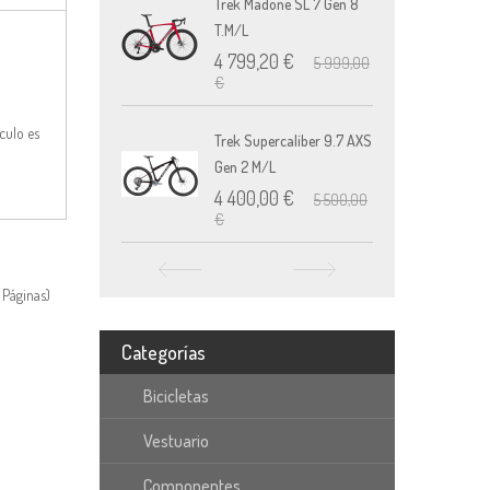
Trek Madone SL 7 Gen 8
Sup
T.M/L
3 
€
4 799,20 €
5 999,00
€
culo es
Trek Supercaliber 9.7 AXS
Tre
Gen 2 M/L
T.M
4 400,00 €
3 
5 500,00
€
€
 Páginas)
Categorías
Bicicletas
Vestuario
Componentes