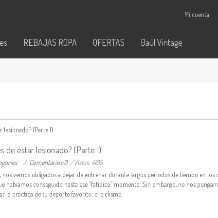
Mi cuenta
tes
REBAJAS ROPA
OFERTAS
Baúl Vintage
 de estar lesionado? (Parte I)
egories
/
Comentarios:0
/Vistas: 4105
o), nos vemos obligados a dejar de entrenar durante largos periodos de tiempo en los
que habíamos conseguido hasta ese “fatídico” momento. Sin embargo, no nos ponga
la práctica de tu deporte favorito: el ciclismo.