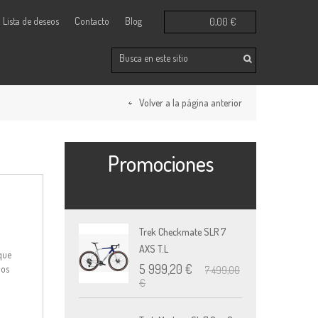
Lista de deseos
Contacto
Blog
0,00 €
Volver a la página anterior
Promociones
Trek Checkmate SLR 7
Trek
AXS T.L
3 
 que
€
5 999,20 €
mos
7 499,00
€