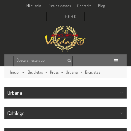
Mi cuenta
Lista de deseos
Contacto
Blog
0,00 €
Inicio
Bicicletas
Kross
Urbana
Bicicletas
Volver a la página anterior
Urbana
Catálogo