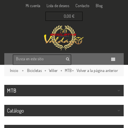
Mi cuenta
Lista de deseos
Contacto
Blog
0,00 €
Inicio
Bicicletas
Wilier
MTB
Volver a la página anterior
MTB
Catálogo